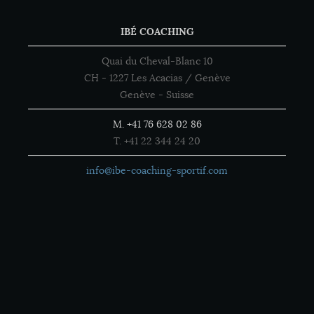
IBÉ COACHING
Quai du Cheval-Blanc 10
CH - 1227 Les Acacias / Genève
Genève - Suisse
M. +41 76 628 02 86
T. +41 22 344 24 20
info@ibe-coaching-sportif.com