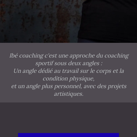
Ibé coaching c'est une approche du coaching
sportif sous deux angles :
Un angle dédié au travail sur le corps et la
condition physique,
et un angle plus personnel, avec des projets
artistiques.