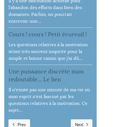
Il y a une fascination actuelle pour
l'abandon des efforts dans bien des
domaines. Parfois, on pourrait
entrevoir une...
Cours ! cours ! Petit écureuil !
Les questions relatives à la motivation
m'ont très souvent inspirée pour la
simple et bonne raison que j'ai dû...
Une puissance discrète mais
redoutable… Le lien
Il n'existe pas une minute de ma vie où
mon esprit n'est fasciné par les
questions relatives à la motivation. Ce
sujet...
Prev
Next