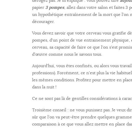
dérogez pas. Je m'explique : vous pouvez dire
aujour
papier
3 pompes
, allez dans votre salon et faites 3
un hypothétique entraînement de la mort que l'on n
décourager.
Vous devez savoir que votre cerveau vous gratifie dè
pompes, d'un point de vue entrainement physique, c
cerveau, sa capacité de faire ce que l'on s'est promi
d'œuvre comme nous le savons tous.
Aujourd'hui, vous êtes confinés, ou alors vous trava
professions). Forcément, ce n'est plus la vie habitu
les mêmes conditions. Profitez pour mettre en plac
dans la nuit !
Ce ne sont pas là de gentilles considérations à carac
Troisième conseil : ne vous punissez pas. Je veux dir
sûr que l'on va peut-être prendre quelques grammes
comparaison à ce que vous allez mettre en place dan