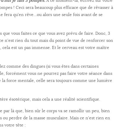
d'hui je fais 3 pompes.
A ce moment-là, écrivez sur votre
 pompes ! Ceci sera beaucoup plus efficace que de rêvasser à
e fera qu'en rêve…ou alors une seule fois avant de se
s que vous faites ce que vous avez prévu de faire. Donc, 3
e n'est rien du tout mais du point de vue de renforcer son
s, cela est un pas immense. Et le cerveau est votre maître
illez comme des dingues (si vous êtes dans certaines
elle, forcément vous ne pourrez pas faire votre séance dans
e la force mentale, celle sera toujours comme une lumière
tère ésotérique, mais cela a une réalité scientifique.
e par là que, bien sûr le corps va se ramollir un peu, bien
 ou perdre de la masse musculaire. Mais ce n'est rien en
s votre tête :