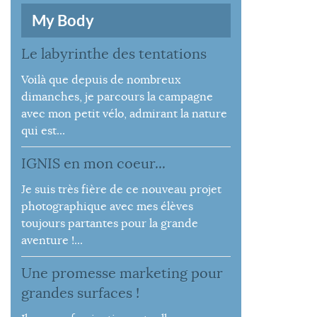
My Body
Le labyrinthe des tentations
Voilà que depuis de nombreux
dimanches, je parcours la campagne
avec mon petit vélo, admirant la nature
qui est...
IGNIS en mon coeur...
Je suis très fière de ce nouveau projet
photographique avec mes élèves
toujours partantes pour la grande
aventure !...
Une promesse marketing pour
grandes surfaces !