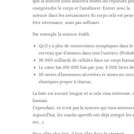
que la science nous donnera toutes les réponses po
comprendre le corps et l'améliorer. Entrer avec la
science dans les mécanismes du corps cela est peut
être nécessaire, mais pas suffisant.
Par exemple la science établi :
Qu'il y a plus de connections synaptiques dans le
cerveau que d'atomes dans tout l'univers. (Proba
30 000 milliards de cellules dans un corps huma
Le cœur bat 100 000 fois par jour, 8 000 litres d
50 sortes d'hormones sécrétées et mises en circu
chimiques propre à chacun...
La liste est encore longue et si cela vous intéresse, 
humain.
Cependant, ce n'est pas la science qui vous amènera 
Aujourd'hui, les coachs sportifs ont déjà intégré les
etc....)
Pour aller plus loin, il faut aller dans le ressenti.