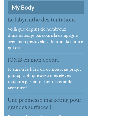
My Body
Le labyrinthe des tentations
Voilà que depuis de nombreux
dimanches, je parcours la campagne
avec mon petit vélo, admirant la nature
qui est...
IGNIS en mon coeur...
Je suis très fière de ce nouveau projet
photographique avec mes élèves
toujours partantes pour la grande
aventure !...
Une promesse marketing pour
grandes surfaces !