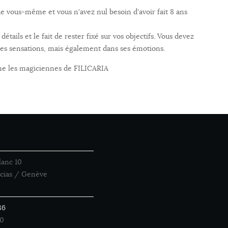
de vous-même et vous n'avez nul besoin d'avoir fait 8 ans
tails et le fait de rester fixé sur vos objectifs. Vous devez
ses sensations, mais également dans ses émotions.
omme les magiciennes de FILICARIA
lanc 10
acias / Genève
86
20