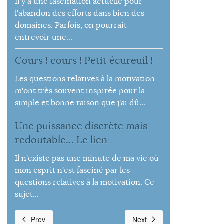
Il y a une fascination actuelle pour
l'abandon des efforts dans bien des
domaines. Parfois, on pourrait
entrevoir une...
Cours ! cours ! Petit écureuil !
Les questions relatives à la motivation
m'ont très souvent inspirée pour la
simple et bonne raison que j'ai dû...
Une puissance discrète mais
redoutable… Le lien
Il n'existe pas une minute de ma vie où
mon esprit n'est fasciné par les
questions relatives à la motivation. Ce
sujet...
Prev
Next