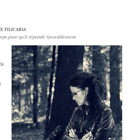
E FILICARIA
ps pour qu'il réponde favorablement
 de
i