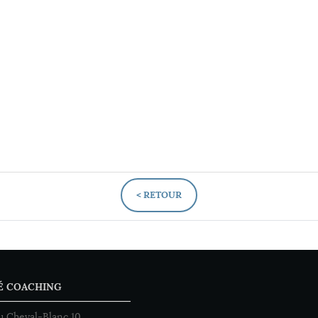
< RETOUR
É COACHING
u Cheval-Blanc 10