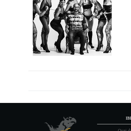
IB
Quai d